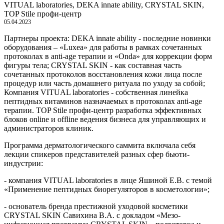
05.04.2023
Партнеры проекта: DEKA innate ability - последние новинки
оборудования – «Luxea» для работы в рамках сочетанных
протоколах в anti-age терапии и «Onda» для коррекции форм
фигуры тела; CRYSTAL SKIN - как составная часть
сочетанных протоколов восстановления кожи лица после
процедур или часть домашнего ритуала по уходу за собой;
Компания VITUAL laboratories - собственная линейка
пептидных витаминов назначаемых в протоколах anti-age
терапии. TOP Stile профи-центр разработка эффективных
блоков online и offline ведения бизнеса для управляющих и
администраторов клиник.
Программа дерматологического саммита включала себя
лекции спикеров представителей разных сфер бьюти-
индустрии:
- компания VITUAL laboratories в лице Яшиной Е.В. с темой
«Применение пептидных биорегуляторов в косметологии»;
- основатель бренда престижной уходовой косметики
CRYSTAL SKIN Савихина В.А. с докладом «Мезо-